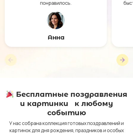
понравилось.
быс
Анна
Бесплатные поздравления
и картинки к любому
событию
У нас собрана коллекция готовых поздравлений и
картинок для дня рождения, праздников и особых