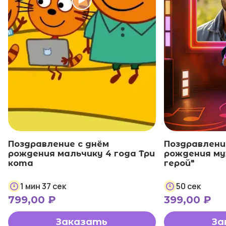
Поздравление с днём
Поздравлени
рождения мальчику 4 года Три
рождения му
кота
герой"
1 мин 37 сек
50 сек
799,00
₽
399,00
₽
Заказать
За