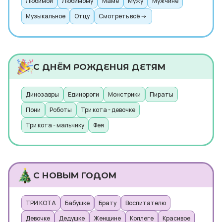
Любимой
Любимому
Маме
Мужу
Мужчине
Музыкальное
Отцу
Смотреть всё
С ДНЁМ РОЖДЕНИЯ ДЕТЯМ
Динозавры
Единороги
Монстрики
Пираты
Пони
Роботы
Три кота - девочке
Три кота - мальчику
Фея
С НОВЫМ ГОДОМ
ТРИ КОТА
Бабушке
Брату
Воспитателю
Девочке
Дедушке
Женщине
Коллеге
Красивое