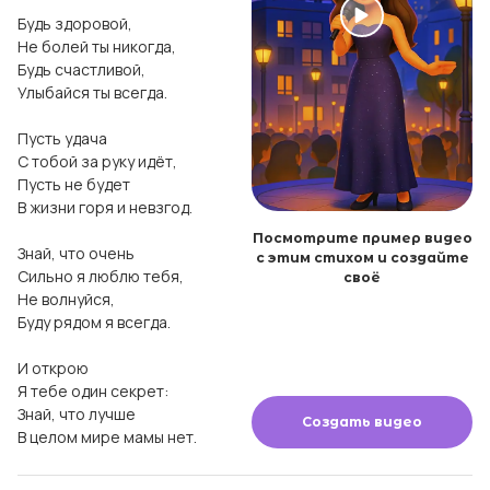
Будь здоровой, 

Не болей ты никогда,

Будь счастливой, 

Улыбайся ты всегда.

Пусть удача 

С тобой за руку идёт,

Пусть не будет 

В жизни горя и невзгод.

Посмотрите пример видео
Знай, что очень 

с этим стихом и создайте
Сильно я люблю тебя,

своё
Не волнуйся, 

Буду рядом я всегда.

И открою 

Я тебе один секрет:

Знай, что лучше 

Создать видео
В целом мире мамы нет.