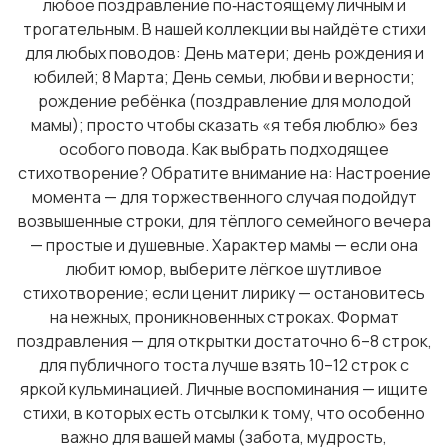
любое поздравление по‑настоящему личным и
трогательным. В нашей коллекции вы найдёте стихи
для любых поводов: День матери; день рождения и
юбилей; 8 Марта; День семьи, любви и верности;
рождение ребёнка (поздравление для молодой
мамы); просто чтобы сказать «я тебя люблю» без
особого повода. Как выбрать подходящее
стихотворение? Обратите внимание на: Настроение
момента — для торжественного случая подойдут
возвышенные строки, для тёплого семейного вечера
— простые и душевные. Характер мамы — если она
любит юмор, выберите лёгкое шутливое
стихотворение; если ценит лирику — остановитесь
на нежных, проникновенных строках. Формат
поздравления — для открытки достаточно 6–8 строк,
для публичного тоста лучше взять 10–12 строк с
яркой кульминацией. Личные воспоминания — ищите
стихи, в которых есть отсылки к тому, что особенно
важно для вашей мамы (забота, мудрость,