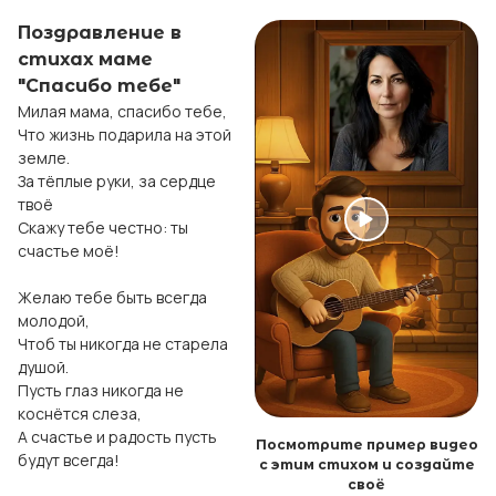
Поздравление в
стихах маме
"Спасибо тебе"
Милая мама, спасибо тебе,

Что жизнь подарила на этой 
земле.

За тёплые руки, за сердце 
твоё

Скажу тебе честно: ты 
счастье моё!

Желаю тебе быть всегда 
молодой,

Чтоб ты никогда не старела 
душой.

Пусть глаз никогда не 
коснётся слеза,

А счастье и радость пусть 
Посмотрите пример видео
будут всегда!

с этим стихом и создайте
своё