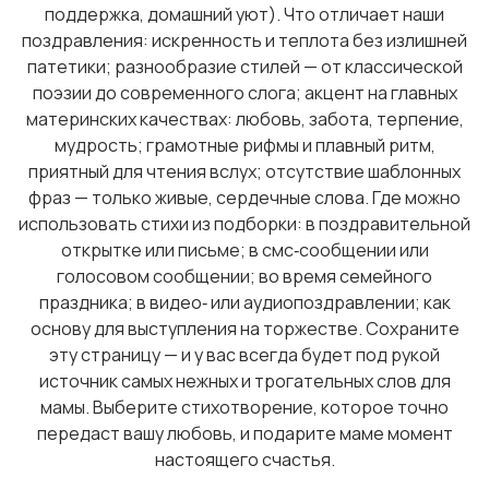
поддержка, домашний уют). Что отличает наши
поздравления: искренность и теплота без излишней
патетики; разнообразие стилей — от классической
поэзии до современного слога; акцент на главных
материнских качествах: любовь, забота, терпение,
мудрость; грамотные рифмы и плавный ритм,
приятный для чтения вслух; отсутствие шаблонных
фраз — только живые, сердечные слова. Где можно
использовать стихи из подборки: в поздравительной
открытке или письме; в смс‑сообщении или
голосовом сообщении; во время семейного
праздника; в видео‑ или аудиопоздравлении; как
основу для выступления на торжестве. Сохраните
эту страницу — и у вас всегда будет под рукой
источник самых нежных и трогательных слов для
мамы. Выберите стихотворение, которое точно
передаст вашу любовь, и подарите маме момент
настоящего счастья.