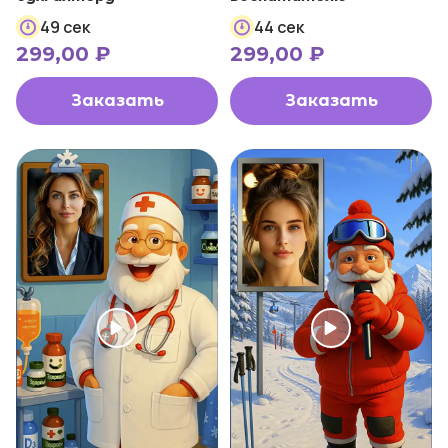
49 сек
44 сек
299,00
₽
299,00
₽
Заказать
Заказать