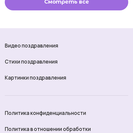
Смотреть все
Видео поздравления
Стихи поздравления
Картинки поздравления
Политика конфиденциальности
Политика в отношении обработки