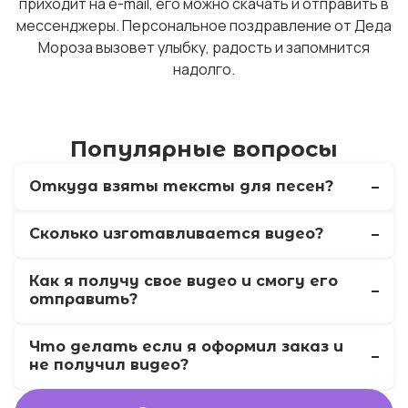
приходит на e-mail, его можно скачать и отправить в
мессенджеры. Персональное поздравление от Деда
Мороза вызовет улыбку, радость и запомнится
надолго.
Популярные вопросы
Откуда взяты тексты для песен?
Сколько изготавливается видео?
Как я получу свое видео и смогу его
отправить?
Что делать если я оформил заказ и
не получил видео?