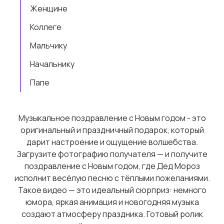
Женщине
Коллеге
Мальчику
Начальнику
Папе
Музыкальное поздравление с Новым годом - это
оригинальный и праздничный подарок, который
дарит настроение и ощущение волшебства.
Загрузите фотографию получателя — и получите
поздравление с Новым годом, где Дед Мороз
исполнит весёлую песню с тёплыми пожеланиями.
Такое видео — это идеальный сюрприз: немного
юмора, яркая анимация и новогодняя музыка
создают атмосферу праздника. Готовый ролик