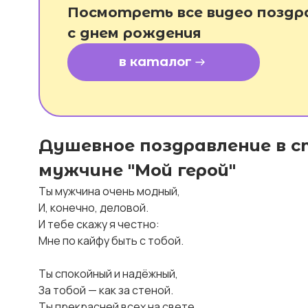
Посмотреть все видео поздр
с днем рождения
в каталог
Душевное поздравление в с
мужчине "Мой герой"
Ты мужчина очень модный,

И, конечно, деловой.

И тебе скажу я честно:

Мне по кайфу быть с тобой.

Ты спокойный и надёжный,

За тобой — как за стеной.

Ты прекрасней всех на свете,
