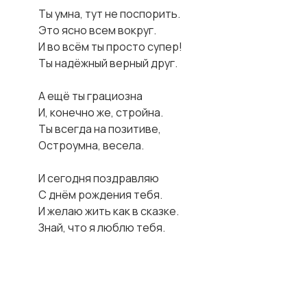
Ты умна, тут не поспорить.

Это ясно всем вокруг.

И во всём ты просто супер!

Ты надёжный верный друг.

А ещё ты грациозна

И, конечно же, стройна.

Ты всегда на позитиве,

Остроумна, весела.

И сегодня поздравляю

С днём рождения тебя.

И желаю жить как в сказке.
