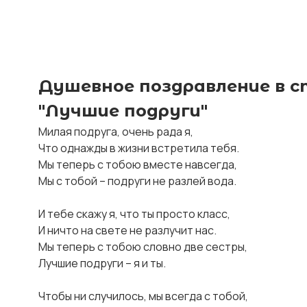
Душевное поздравление в с
"Лучшие подруги"
Милая подруга, очень рада я,

Что однажды в жизни встретила тебя.

Мы теперь с тобою вместе навсегда,

Мы с тобой – подруги не разлей вода.

И тебе скажу я, что ты просто класс,

И ничто на свете не разлучит нас.

Мы теперь с тобою словно две сестры,

Лучшие подруги – я и ты.

Чтобы ни случилось, мы всегда с тобой,
