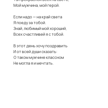
Мой мужчина, мой герой.

Если надо — на край света

Я поеду за тобой.

Знай, любимый мой хороший,

Всех счастливей я с тобой.

В этот день хочу поздравить

И от всей души сказать:

О таком мужчине классном

Не могла я и мечтать.