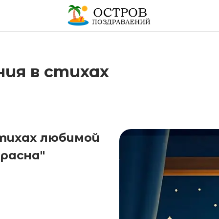
ия в стихах
стихах любимой
красна"