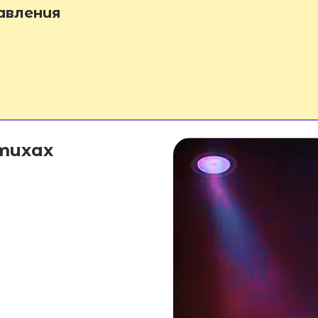
авления
тихах