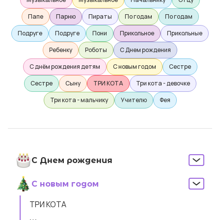
Папе
Парню
Пираты
По годам
По годам
Подруге
Подруге
Пони
Прикольное
Прикольные
Ребенку
Роботы
С Днем рождения
С днём рождения детям
С новым годом
Сестре
Сестре
Сыну
ТРИ КОТА
Три кота - девочке
Три кота - мальчику
Учителю
Фея
С Днем рождения
С новым годом
ТРИ КОТА