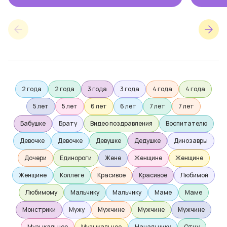
2 года
2 года
3 года
3 года
4 года
4 года
5 лет
5 лет
6 лет
6 лет
7 лет
7 лет
Бабушке
Брату
Видео поздравления
Воспитателю
Девочке
Девочке
Девушке
Дедушке
Динозавры
Дочери
Единороги
Жене
Женщине
Женщине
Женщине
Коллеге
Красивое
Красивое
Любимой
Любимому
Мальчику
Мальчику
Маме
Маме
Монстрики
Мужу
Мужчине
Мужчине
Мужчине
Музыкальное
Музыкальное
Начальнику
Отцу