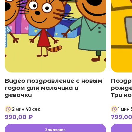
Видео поздравление с новым
Поздр
годом для мальчика и
рожде
девочки
Три к
2 мин 40 сек
1 мин 
990,00
₽
799,0
Заказать