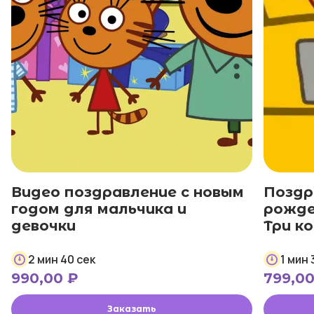
Видео поздравление с новым
Поздр
годом для мальчика и
рожде
девочки
Три к
2 мин 40 сек
1 мин 
990,00
₽
799,0
Заказать