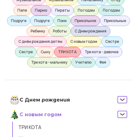
Папе
Парню
Пираты
По годам
По годам
Подруге
Подруге
Пони
Прикольное
Прикольные
Ребенку
Роботы
С Днем рождения
С днём рождения детям
С новым годом
Сестре
Сестре
Сыну
ТРИ КОТА
Три кота - девочке
Три кота - мальчику
Учителю
Фея
С Днем рождения
С новым годом
ТРИ КОТА