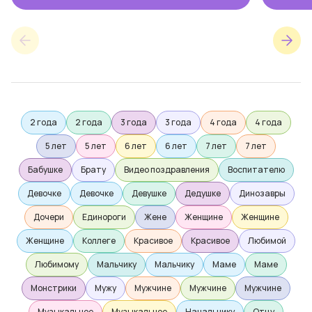
2 года
2 года
3 года
3 года
4 года
4 года
5 лет
5 лет
6 лет
6 лет
7 лет
7 лет
Бабушке
Брату
Видео поздравления
Воспитателю
Девочке
Девочке
Девушке
Дедушке
Динозавры
Дочери
Единороги
Жене
Женщине
Женщине
Женщине
Коллеге
Красивое
Красивое
Любимой
Любимому
Мальчику
Мальчику
Маме
Маме
Монстрики
Мужу
Мужчине
Мужчине
Мужчине
Музыкальное
Музыкальное
Начальнику
Отцу