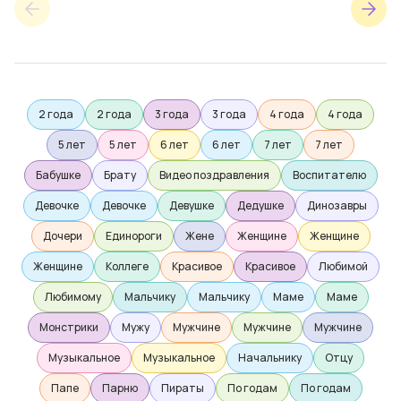
2 года
2 года
3 года
3 года
4 года
4 года
5 лет
5 лет
6 лет
6 лет
7 лет
7 лет
Бабушке
Брату
Видео поздравления
Воспитателю
Девочке
Девочке
Девушке
Дедушке
Динозавры
Дочери
Единороги
Жене
Женщине
Женщине
Женщине
Коллеге
Красивое
Красивое
Любимой
Любимому
Мальчику
Мальчику
Маме
Маме
Монстрики
Мужу
Мужчине
Мужчине
Мужчине
Музыкальное
Музыкальное
Начальнику
Отцу
Папе
Парню
Пираты
По годам
По годам