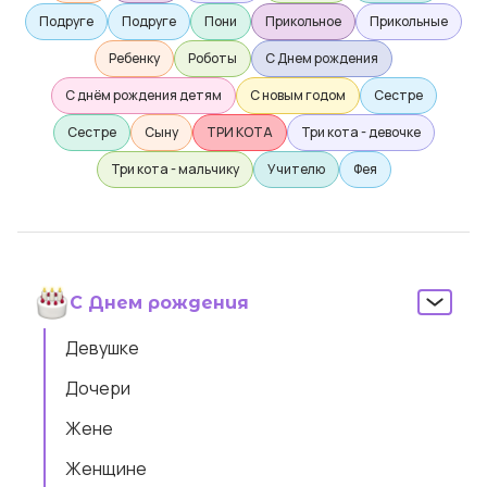
Подруге
Подруге
Пони
Прикольное
Прикольные
Ребенку
Роботы
С Днем рождения
С днём рождения детям
С новым годом
Сестре
Сестре
Сыну
ТРИ КОТА
Три кота - девочке
Три кота - мальчику
Учителю
Фея
С Днем рождения
Девушке
Дочери
Жене
Женщине