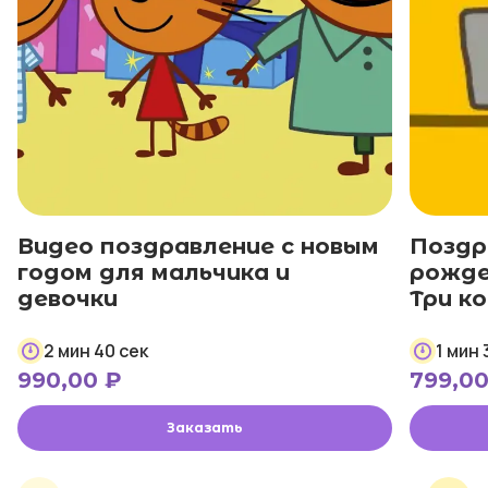
Видео поздравление с новым
Поздр
годом для мальчика и
рожде
девочки
Три к
2 мин 40 сек
1 мин 
990,00
₽
799,0
Заказать