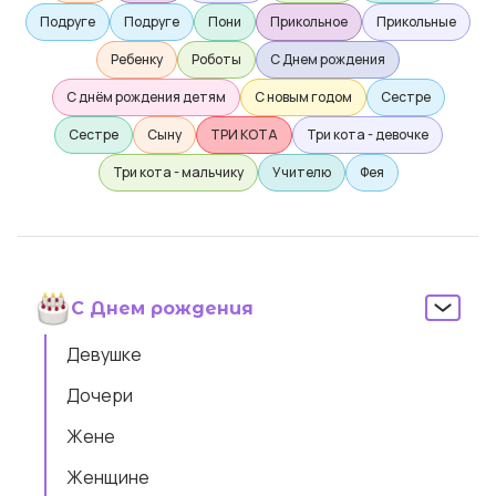
Подруге
Подруге
Пони
Прикольное
Прикольные
Ребенку
Роботы
С Днем рождения
С днём рождения детям
С новым годом
Сестре
Сестре
Сыну
ТРИ КОТА
Три кота - девочке
Три кота - мальчику
Учителю
Фея
С Днем рождения
Девушке
Дочери
Жене
Женщине