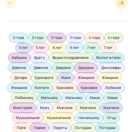
2 года
2 года
3 года
3 года
4 года
4 года
5 лет
5 лет
6 лет
6 лет
7 лет
7 лет
Бабушке
Брату
Видео поздравления
Воспитателю
Девочке
Девочке
Девушке
Дедушке
Динозавры
Дочери
Единороги
Жене
Женщине
Женщине
Женщине
Коллеге
Красивое
Красивое
Любимой
Любимому
Мальчику
Мальчику
Маме
Маме
Монстрики
Мужу
Мужчине
Мужчине
Мужчине
Музыкальное
Музыкальное
Начальнику
Отцу
Папе
Парню
Пираты
По годам
По годам