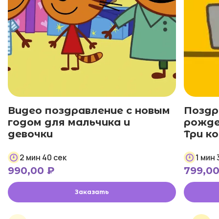
Видео поздравление с новым
Поздр
годом для мальчика и
рожде
девочки
Три к
2 мин 40 сек
1 мин 
990,00
₽
799,0
Заказать